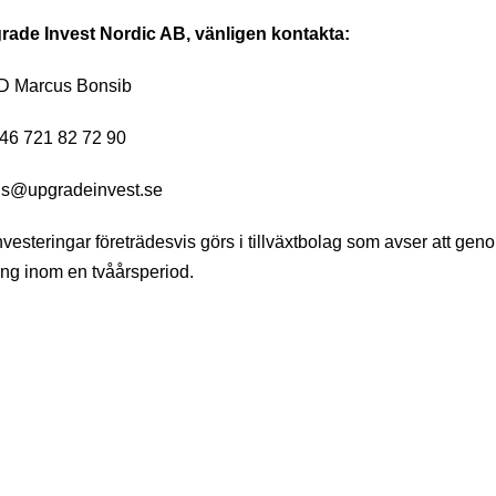
rade Invest Nordic AB, vänligen kontakta:
D Marcus Bonsib
46 721 82 72 90
s@upgradeinvest.se
vesteringar företrädesvis görs i tillväxtbolag som avser att gen
ing inom en tvåårsperiod.