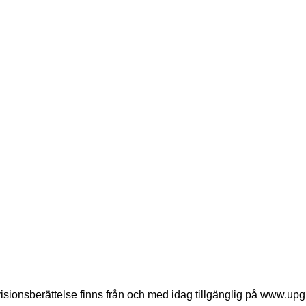
ERARE
BOLAGSSTYRNING
BOLAGSSTÄMMOR
NO
ÅRSREDOVISNING 2024
isionsberättelse finns från och med idag tillgänglig på www.upg