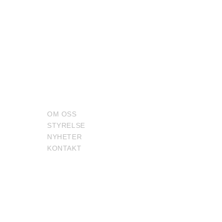
 INVEST NORDIC AB
LÄNKAR
KONTAKT
OM OSS
Upgrade Invest N
STYRELSE
Humlegårdsgatan
NYHETER
114 46, Stockhol
KONTAKT
Email: mbonsib@
Tel: +46 721 82 7