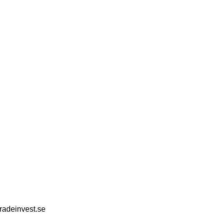
TERING
NYHETER
KONTAKT
radeinvest.se