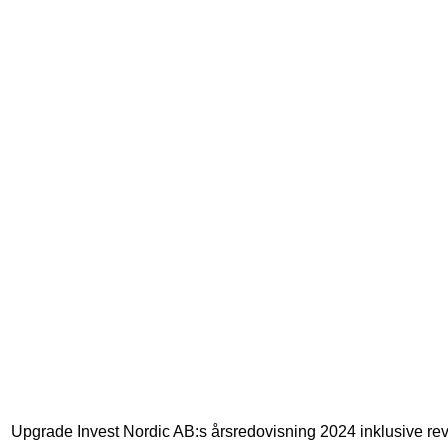
START
OM OSS
INVEST
Upgrade Invest Nordic AB:s årsredovisning 2024 inklusive rev