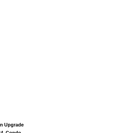
TERING
NYHETER
KONTAKT
TLIGHT DEN 8 JULI – STARK
24
rån Upgrade
024. Condo