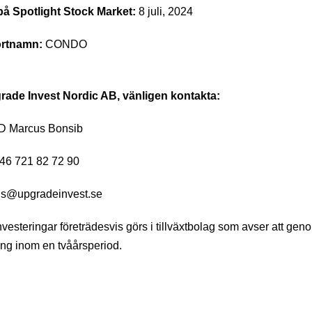
på Spotlight Stock Market:
8 juli, 2024
rtnamn:
CONDO
rade Invest Nordic AB, vänligen kontakta:
D Marcus Bonsib
46 721 82 72 90
s@upgradeinvest.se
vesteringar företrädesvis görs i tillväxtbolag som avser att gen
ing inom en tvåårsperiod.