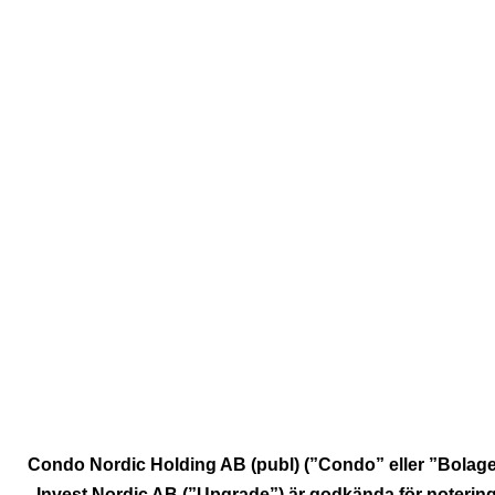
START
OM OSS
INVEST
FÖRSTA HANDELSDAG I COND
O
Condo Nordic Holding AB (publ) (”Condo” eller ”Bolaget
Invest Nordic AB (”Upgrade”) är godkända för notering