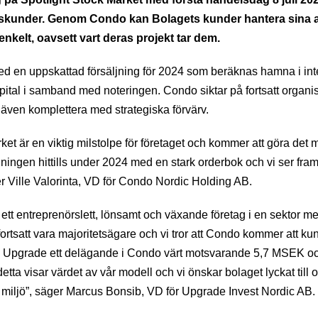
gskunder. Genom Condo kan Bolagets kunder hantera sina a
kelt, oavsett vart deras projekt tar dem.
d en uppskattad försäljning för 2024 som beräknas hamna i inte
pital i samband med noteringen. Condo siktar på fortsatt organisk 
 även komplettera med strategiska förvärv.
 är en viktig milstolpe för företaget och kommer att göra det mö
ingen hittills under 2024 med en stark orderbok och vi ser fram 
r Ville Valorinta, VD för Condo Nordic Holding AB.
ett entreprenörslett, lönsamt och växande företag i en sektor me
rtsatt vara majoritetsägare och vi tror att Condo kommer att k
rna i Upgrade ett delägande i Condo värt motsvarande 5,7 MSEK oc
etta visar värdet av vår modell och vi önskar bolaget lyckat till 
d miljö”, säger Marcus Bonsib, VD för Upgrade Invest Nordic AB.