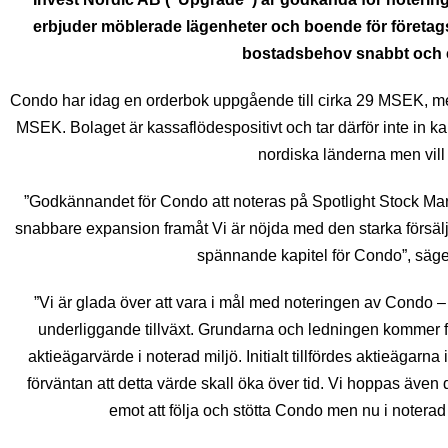
erbjuder möblerade lägenheter och boende för företa
bostadsbehov snabbt och en
Condo har idag en orderbok uppgående till cirka 29 MSEK, me
MSEK. Bolaget är kassaflödespositivt och tar därför inte in ka
nordiska länderna men vill
”Godkännandet för Condo att noteras på Spotlight Stock Market
snabbare expansion framåt Vi är nöjda med den starka försäljn
spännande kapitel för Condo”, säge
”Vi är glada över att vara i mål med noteringen av Condo – 
underliggande tillväxt. Grundarna och ledningen kommer fo
aktieägarvärde i noterad miljö. Initialt tillfördes aktieäga
förväntan att detta värde skall öka över tid. Vi hoppas även d
emot att följa och stötta Condo men nu i notera