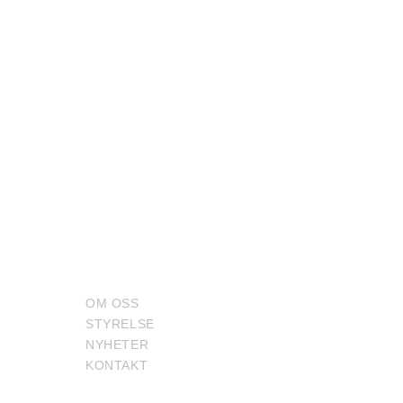
 INVEST NORDIC AB
LÄNKAR
KONTAKT
OM OSS
Upgrade Invest N
STYRELSE
Humlegårdsgatan
NYHETER
114 46, Stockhol
KONTAKT
Email: mbonsib@