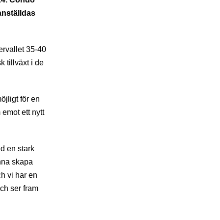
nställdas
rvallet 35-40
tillväxt i de
jligt för en
emot ett nytt
d en stark
unna skapa
h vi har en
och ser fram