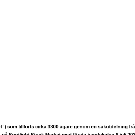
ERARE
BOLAGSSTYRNING
BOLAGSSTÄMMOR
NO
O NORDIC HOLDING AB PÅ SPO
RDERBOK FÖR RESTEN AV 20
”) som tillförts cirka 3300 ägare genom en sakutdelning f
 på Spotlight Stock Market med första handelsdag 8 juli 2