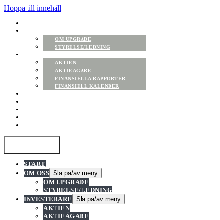
Hoppa till innehåll
START
OM OSS
OM UPGRADE
STYRELSE/LEDNING
INVESTERARE
AKTIEN
AKTIEÄGARE
FINANSIELLA RAPPORTER
FINANSIELL KALENDER
BOLAGSSTYRNING
BOLAGSSTÄMMOR
NOTERING
NYHETER
KONTAKT
Slå på/av meny
START
OM OSS
Slå på/av meny
OM UPGRADE
STYRELSE/LEDNING
INVESTERARE
Slå på/av meny
AKTIEN
AKTIEÄGARE